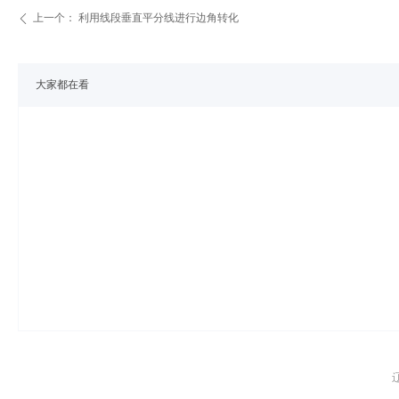
上一个：
利用线段垂直平分线进行边角转化
ꄴ
大家都在看
辽