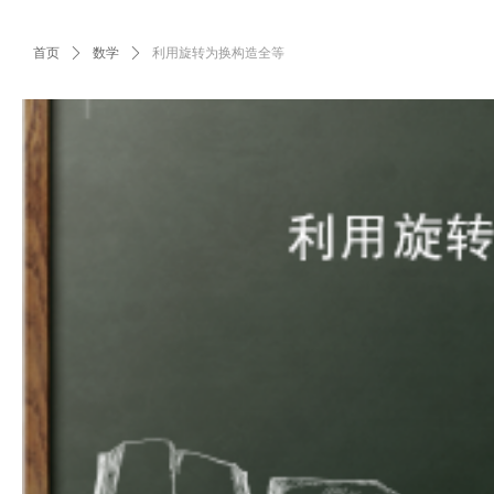
首页
ꄲ
数学
ꄲ
利用旋转为换构造全等