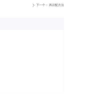
下一个：
再识配方法
ꄲ