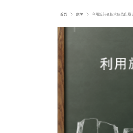
首页
ꄲ
数学
ꄲ
利用旋转变换求解线段最