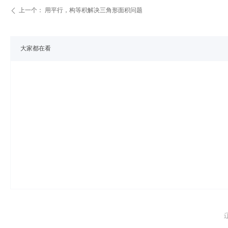
上一个：
用平行，构等积解决三角形面积问题
ꄴ
大家都在看
辽