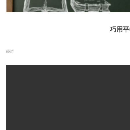
巧用平
赖涛