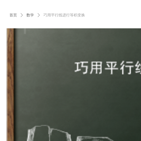
首页
ꄲ
数学
ꄲ
巧用平行线进行等积变换