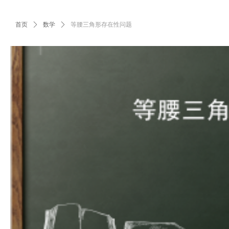
首页
ꄲ
数学
ꄲ
等腰三角形存在性问题