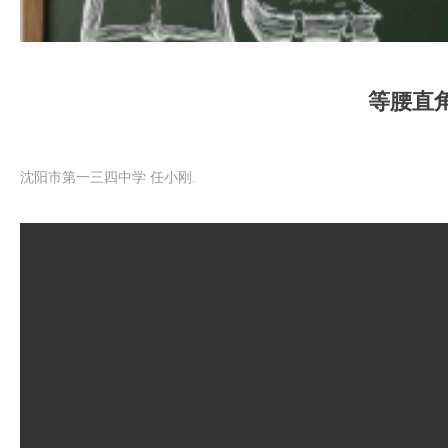
等腰直
沈阳市第一三四中学 任小刚.