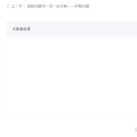
上一个：
实际问题与一元一次方程——行程问题
ꄴ
大家都在看
辽