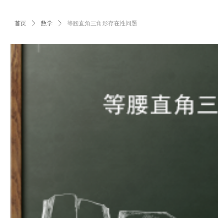
首页
ꄲ
数学
ꄲ
等腰直角三角形存在性问题