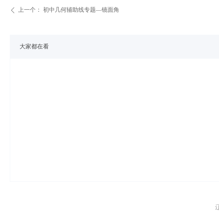
上一个：
初中几何辅助线专题—镜面角
ꄴ
大家都在看
辽