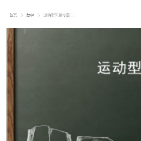
首页
ꄲ
数学
ꄲ
运动型问题专题二